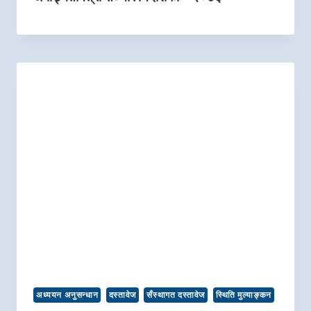
अध्ययन अनुसन्धान
दस्तावेज
सँस्थागत दस्तावेज
स्थिति मुल्याङ्कन