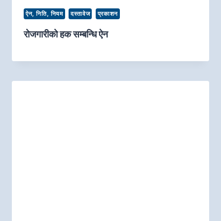
ऐन, निति, नियम
दस्तावेज
प्रकाशन
रोजगारीको हक सम्बन्धि ऐन