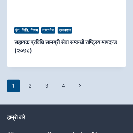
ऐन, निति, नियम
दस्तावेज
प्रकाशन
सहायक प्रविधि सामग्री सेवा सम्वन्धी राष्ट्रिय मापदण्ड
(२०७८)
पृष्ठ
अर्को
1
2
3
4
नेभिगेसन
पृष्ठ
हाम्रो बारे