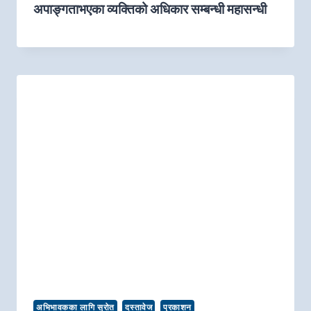
अपाङ्गताभएका व्यक्तिको अधिकार सम्बन्धी महासन्धी
अभिभावकका लागि स्रोत
दस्तावेज
प्रकाशन