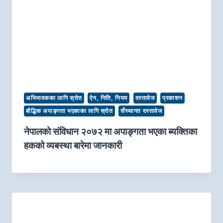
अभिभावकका लागि स्रोत
ऐन, निति, नियम
दस्तावेज
प्रकाशन
बौद्धिक अपाङ्गता भएकाका लागि स्रोत
सँस्थागत दस्तावेज
नेपालको संविधान २०७२ मा अपाङ्गता भएका ब्यक्तिका
हकको व्यबस्था बारेमा जानकारी