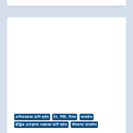
अभिभावकका लागि स्रोत
ऐन, निति, नियम
दस्तावेज
बौद्धिक अपाङ्गता भएकाका लागि स्रोत
सँस्थागत दस्तावेज