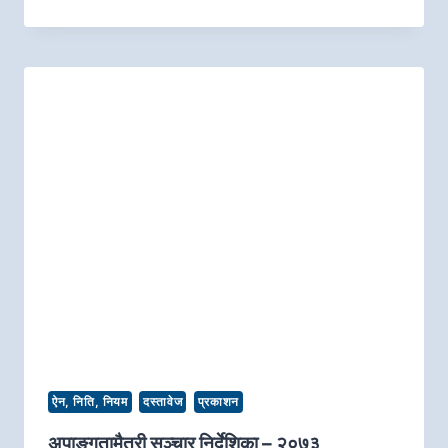
ऐन, निति, नियम
दस्तावेज
प्रकाशन
अपाङ्गतामैत्री सञ्चार निर्देशिका – २०७३