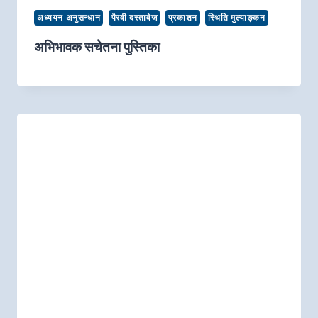
अध्ययन अनुसन्धान
पैरवी दस्तावेज
प्रकाशन
स्थिति मुल्याङ्कन
अभिभावक सचेतना पुस्तिका