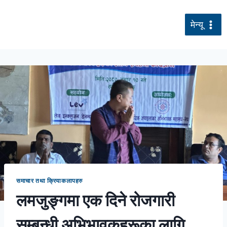
सामग्रीमा
जानुहोस्
मेन्यू
समाचार तथा क्रियाकलापहरु
लमजुङ्गमा एक दिने रोजगारी
सम्बन्धी अभिभावकहरूका लागि