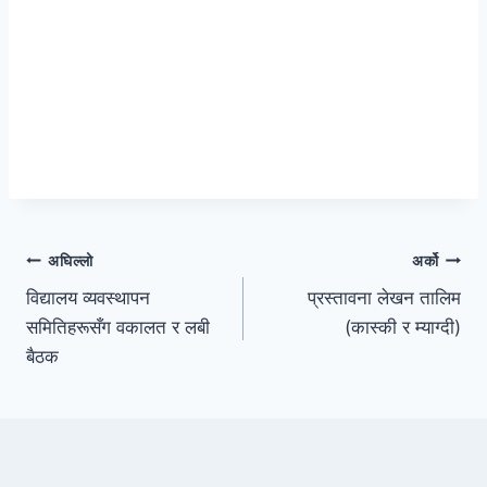
पोस्टको
अघिल्लो
अर्को
विद्यालय व्यवस्थापन
प्रस्तावना लेखन तालिम
नेभिगेसन
समितिहरूसँग वकालत र लबी
(कास्की र म्याग्दी)
बैठक