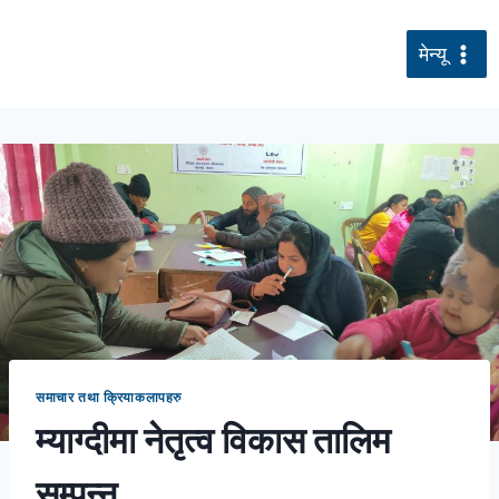
सामग्रीमा
जानुहोस्
मेन्यू
समाचार तथा क्रियाकलापहरु
म्याग्दीमा नेतृत्व विकास तालिम
सम्पन्न