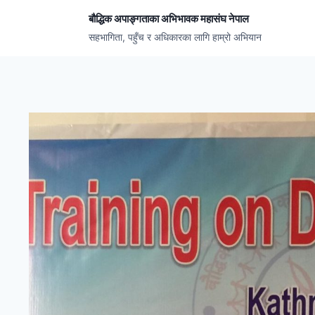
सामग्रीमा
बौद्धिक अपाङ्गताका अभिभावक महासंघ नेपाल
जानुहोस्
सहभागिता, पहुँच र अधिकारका लागि हाम्रो अभियान