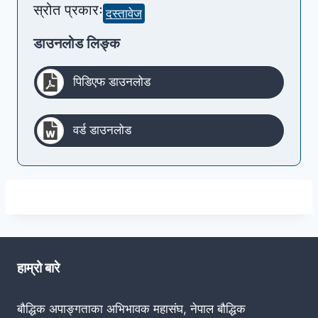
स्रोत प्रकारः
दस्तावेज
डाउनलोड लिङ्क
पिडिएफ डाउनलोड
वर्ड डाउनलोड
हाम्रो बारे
बौद्धिक अपाङ्गताका अभिभावक महासंघ, नेपाल बौद्धिक