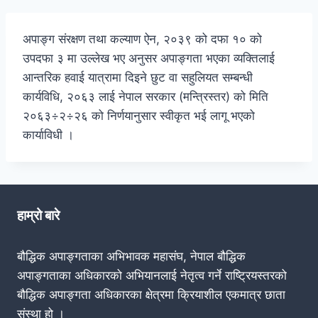
अपाङ्ग संरक्षण तथा कल्याण ऐन, २०३९ को दफा १० को
उपदफा ३ मा उल्लेख भए अनुसर अपाङ्गता भएका व्यक्तिलाई
आन्तरिक हवाई यात्रामा दिइने छुट वा सहुलियत सम्बन्धी
कार्यविधि, २०६३ लाई नेपाल सरकार (मन्त्रिस्तर) को मिति
२०६३÷२÷२६ को निर्णयानुसार स्वीकृत भई लागू भएको
कार्याविधी ।
हाम्रो बारे
बौद्धिक अपाङ्गताका अभिभावक महासंघ, नेपाल बौद्धिक
अपाङ्गताका अधिकारको अभियानलाई नेतृत्व गर्ने राष्ट्रियस्तरको
बौद्धिक अपाङ्गता अधिकारका क्षेत्रमा क्रियाशील एकमात्र छाता
संस्था हो ।