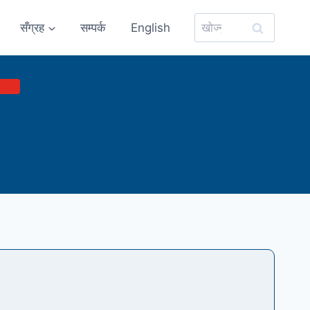
यसको
सँग्रह
सम्पर्क
English
लागि
खोज्नुहोस्:
 रिड)